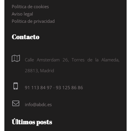
Política de cookies
Aviso legal
Política de privacidad
Contacto
Calle Amsterdam 26, Torres de la Alameda,
28813, Madrid
91 113 84 97
-
93 125 86 86
info@abdc.es
Últimos posts