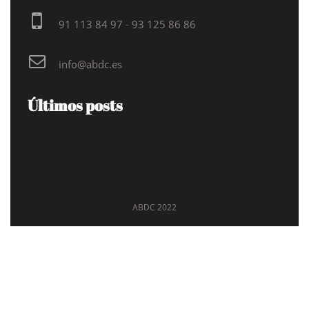
91 113 84 97
-
93 125 86 86
info@abdc.es
Últimos posts
ABDC 2022