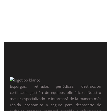
rigurosas debido a la sensibilidad de
los datos que contienen. Historiales
clínicos, informes...
03 junio, 2026
Expurgos, retiradas periódicas, destrucción
certificada, gestión de equipos ofimáticos. Nuestro
asesor especializado te informará de la manera más
rápida, económica y segura para deshacerte de