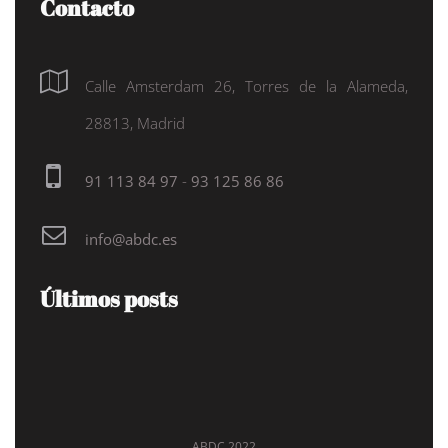
Contacto
Calle Amsterdam 26, Torres de la Alameda,
28813, Madrid
91 113 84 97
-
93 125 86 86
info@abdc.es
Últimos posts
ABDC 2022