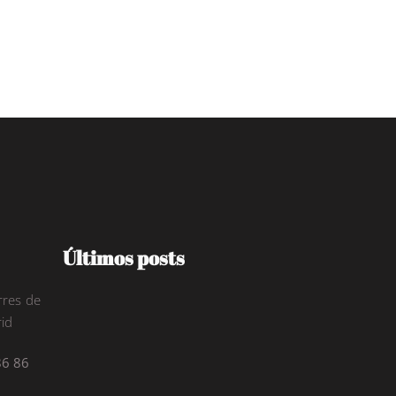
Últimos posts
rres de
id
86 86