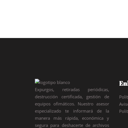
indica el nombre, la dirección, número de
teléfono, mail de...
27 junio, 2019
Enl
Expurgos, retiradas periódicas,
destrucción certificada, gestión de
Polí
equipos ofimáticos. Nuestro asesor
Avis
especializado te informará de la
Polí
manera más rápida, económica y
segura para deshacerte de archivos