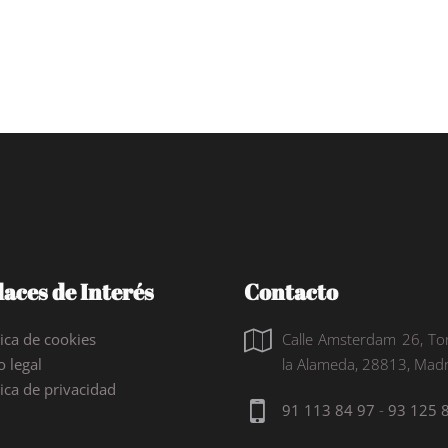
aces de Interés
Contacto
tica de cookies
Calle Amsterdam 26, To
o legal
la Alameda, 28813, Madr
tica de privacidad
91 113 84 97
-
93 125 