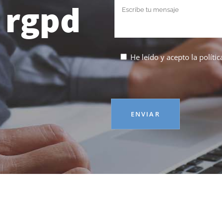
l rgpd
He leído y acepto la
políti