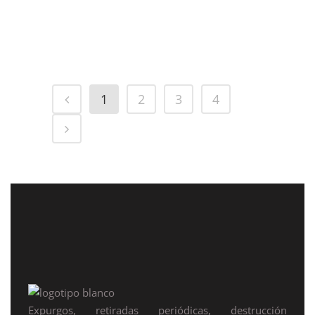
nueva...
31 enero, 2024
1
2
3
4
Expurgos, retiradas periódicas, destrucción