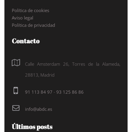
Política de cookies
Aviso legal
Política de privacidad
Contacto
Calle Amsterdam 26, Torres de la Alameda,
28813, Madrid
91 113 84 97
-
93 125 86 86
info@abdc.es
Últimos posts