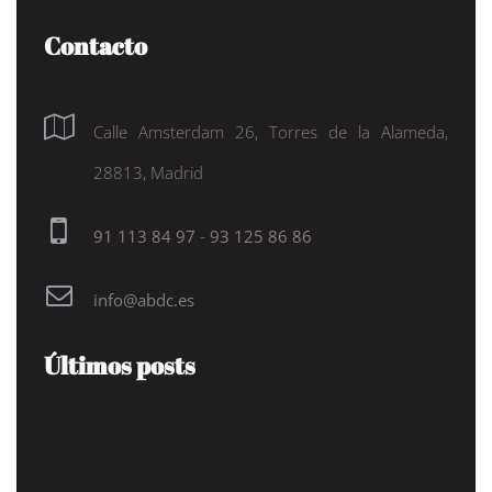
Contacto
Calle Amsterdam 26, Torres de la Alameda,
28813, Madrid
91 113 84 97
-
93 125 86 86
info@abdc.es
Últimos posts