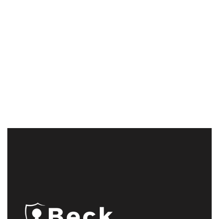
vocación nace de una necesidad social
y medioambiental por proteger
efectivamente nuestro medioambiente
de los duros efectos de la actividad
humana. Una vocación que nos
encantaría transmitir a muchas otras
personas y,...
03 marzo, 2020