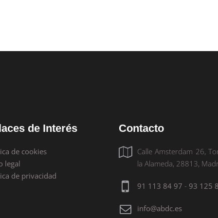
debemos compensar de alguna forma....
05 julio, 2022
laces de Interés
Contacto
tica de cookies
Calle Amsterdam 26, To
o legal
la Alameda, 28813, Madr
tica de privacidad
91 113 84 97
-
93 125 
info@abdc.es