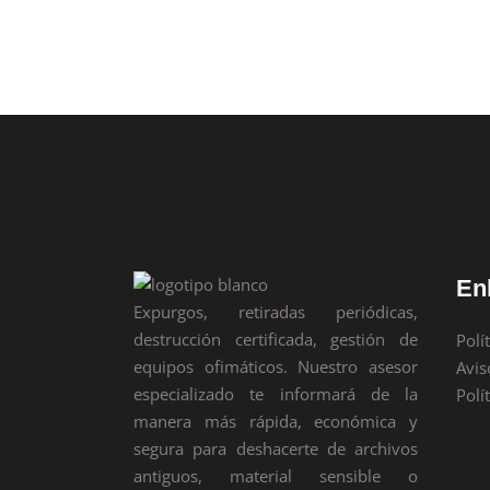
07 julio, 2022
En
Expurgos, retiradas periódicas,
destrucción certificada, gestión de
Polí
equipos ofimáticos. Nuestro asesor
Avis
especializado te informará de la
Polí
manera más rápida, económica y
segura para deshacerte de archivos
antiguos, material sensible o