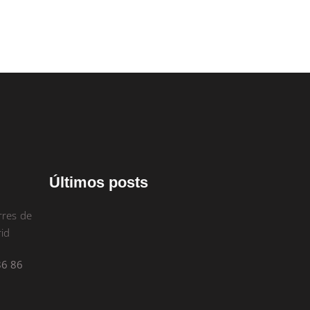
Últimos posts
rres de
id
86 86