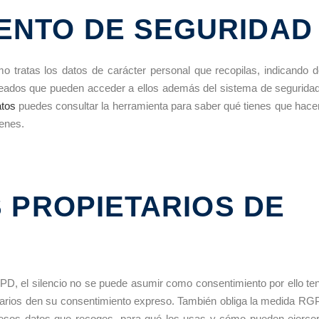
ENTO DE SEGURIDAD
o tratas los datos de carácter personal que recopilas, indicando 
pleados que pueden acceder a ellos además del sistema de segurida
atos
puedes consultar la herramienta para saber qué tienes que hace
ienes.
 PROPIETARIOS DE
PD, el silencio no se puede asumir como consentimiento por ello te
rios den su consentimiento expreso. También obliga la medida RG
en esos datos que recoges, para qué los usas y cómo pueden ejerce