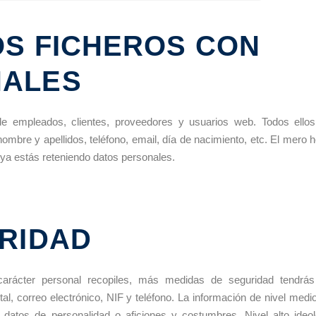
OS FICHEROS CON
NALES
de empleados, clientes, proveedores y usuarios web. Todos ello
ombre y apellidos, teléfono, email, día de nacimiento, etc. El mero 
 ya estás reteniendo datos personales.
URIDAD
arácter personal recopiles, más medidas de seguridad tendrá
al, correo electrónico, NIF y teléfono. La información de nivel medi
y datos de personalidad o aficiones y costumbres. Nivel alto ideol