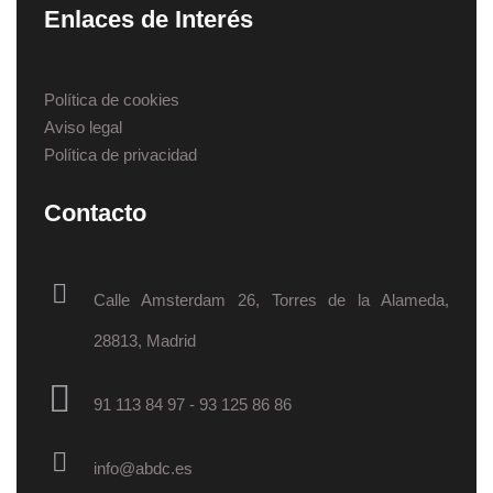
Enlaces de Interés
Política de cookies
Aviso legal
Política de privacidad
Contacto
Calle Amsterdam 26, Torres de la Alameda,
28813, Madrid
91 113 84 97
-
93 125 86 86
info@abdc.es