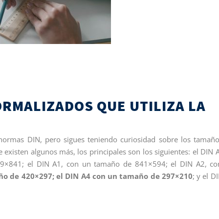
RMALIZADOS QUE UTILIZA LA
 normas DIN, pero sigues teniendo curiosidad sobre los tamañ
existen algunos más, los principales son los siguientes: el DIN A
9×841; el DIN A1, con un tamaño de 841×594; el DIN A2, co
año de 420×297; el DIN A4 con un tamaño de 297×210
; y el D