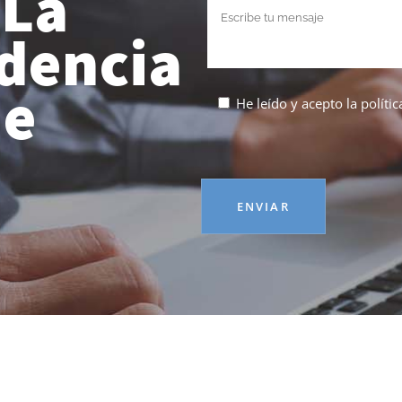
 La
dencia
de
He leído y acepto la
políti