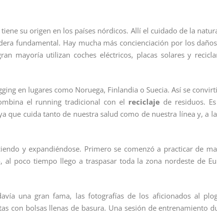
iene su origen en los países nórdicos. Allí el cuidado de la natur
idera fundamental. Hay mucha más concienciación por los daño
an mayoría utilizan coches eléctricos, placas solares y recicl
ging en lugares como Noruega, Finlandia o Suecia. Así se convirt
mbina el running tradicional con el
reciclaje
de residuos. Es
ya que cuida tanto de nuestra salud como de nuestra línea y, a la
ciendo y expandiéndose. Primero se comenzó a practicar de m
o, al poco tiempo llego a traspasar toda la zona nordeste de E
vía una gran fama, las fotografías de los aficionados al plo
tas con bolsas llenas de basura. Una sesión de entrenamiento d