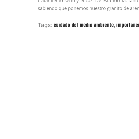
tratamiento serio y eficaz. De esta forma, ta
sabiendo que ponemos nuestro granito de arena
cuidado del medio ambiente
,
importanci
Tags: