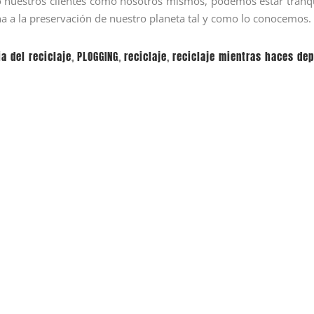
nto nuestros clientes como nosotros mismos, podemos estar tranq
 a la preservación de nuestro planeta tal y como lo conocemos.
a del reciclaje
,
PLOGGING
,
reciclaje
,
reciclaje mientras haces de