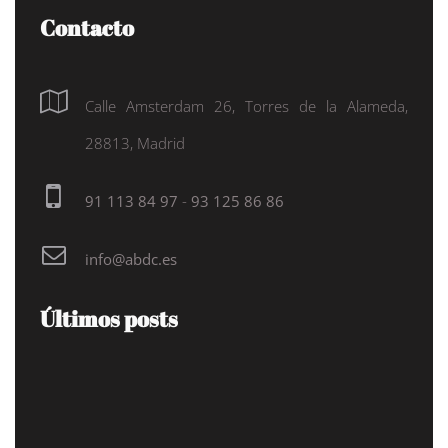
Contacto
Calle Amsterdam 26, Torres de la Alameda,
28813, Madrid
91 113 84 97
-
93 125 86 86
info@abdc.es
Últimos posts