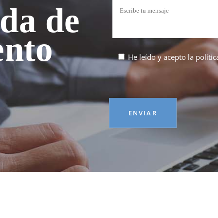
ida de
ento
He leído y acepto la
políti