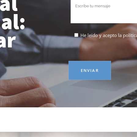
al
al:
ar
He leído y acepto la
políti