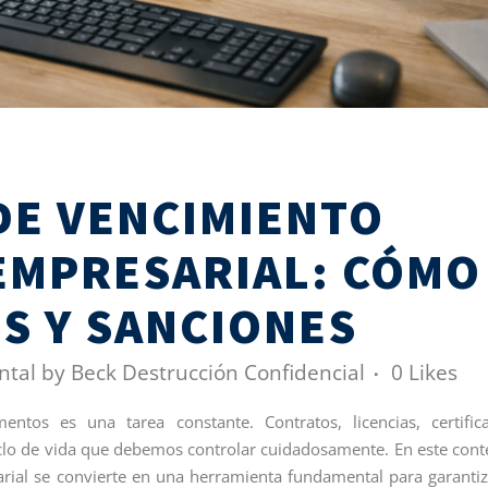
DE VENCIMIENTO
EMPRESARIAL: CÓMO
OS Y SANCIONES
ntal
by
Beck Destrucción Confidencial
0
Likes
ntos es una tarea constante. Contratos, licencias, certific
clo de vida que debemos controlar cuidadosamente. En este cont
rial se convierte en una herramienta fundamental para garantiz