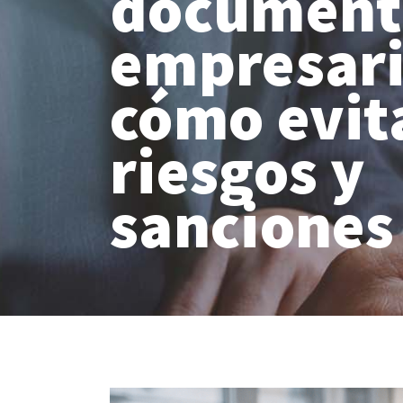
document
empresari
cómo evit
riesgos y
sanciones