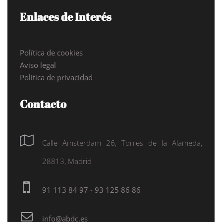
Enlaces de Interés
Política de cookies
Aviso legal
Política de privacidad
Contacto
Calle Amsterdam 26, Torres de la Alameda,
28813, Madrid
91 113 84 97
-
93 125 86 86
info@abdc.es