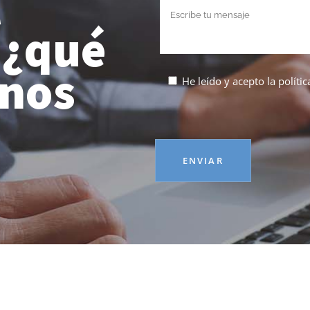
l
 ¿qué
 nos
He leído y acepto la
políti