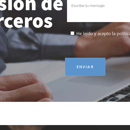
sión de
rceros
He leído y acepto la
políti