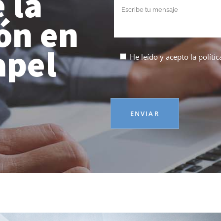
 la
ón en
apel
He leído y acepto la
políti