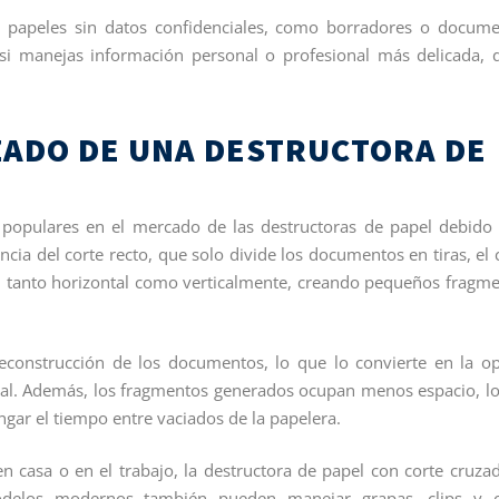
uir papeles sin datos confidenciales, como borradores o docum
 si manejas información personal o profesional más delicada, 
ZADO DE UNA DESTRUCTORA DE
populares en el mercado de las destructoras de papel debido
ncia del corte recto, que solo divide los documentos en tiras, el 
pel tanto horizontal como verticalmente, creando pequeños fragm
reconstrucción de los documentos, lo que lo convierte en la o
cial. Además, los fragmentos generados ocupan menos espacio, l
ngar el tiempo entre vaciados de la papelera.
n casa o en el trabajo, la destructora de papel con corte cruza
delos modernos también pueden manejar grapas, clips y o