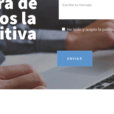
ra de
s la
itiva
He leído y acepto la
políti