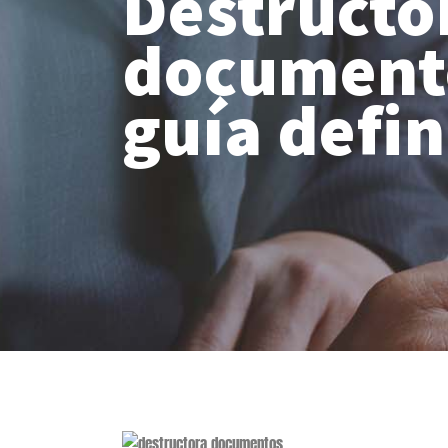
Destructo
documento
guía defin