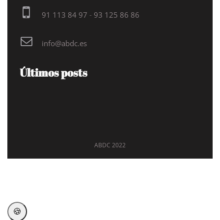
91 113 84 97
-
93 125 86 86
info@abdc.es
Últimos posts
ABDC 2022